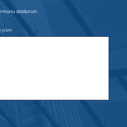
 formunu doldurun:
j yazın