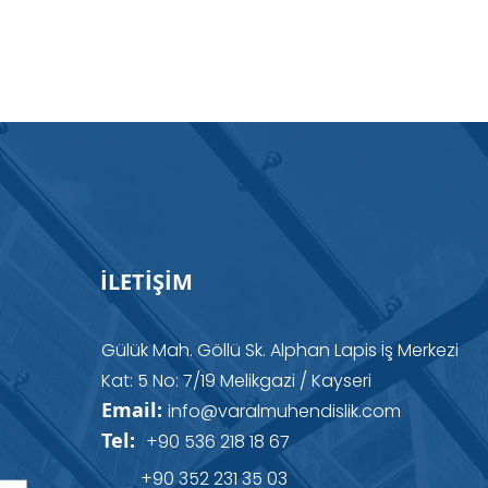
İLETİŞİM
Gülük Mah. Göllü Sk. Alphan Lapis İş Merkezi
Kat: 5 No: 7/19 Melikgazi / Kayseri
Email:
info@varalmuhendislik.com
Tel:
+90 536 218 18 67
+90 352 231 35 03