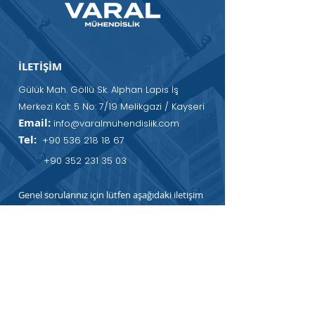
İLETİŞİM
Gülük Mah. Göllü Sk. Alphan Lapis İş
Merkezi Kat: 5 No: 7/19 Melikgazi / Kayseri
Email:
info@varalmuhendislik.com
Tel:
+90 536 218 18 67
+90 352 231 35 03
Genel sorularınız için lütfen aşağıdaki iletişim
formunu doldurun:
Ad
Soyad